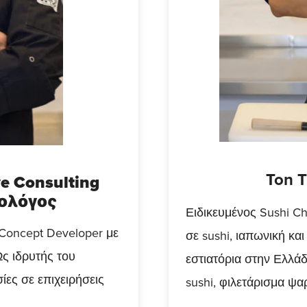
Ton T
e Consulting
τολόγος
Ειδικευμένος Sushi Ch
 Concept Developer με
σε sushi, ιαπωνική κα
Ως ιδρυτής του
εστιατόρια στην Ελλά
ίες σε επιχειρήσεις
sushi, φιλετάρισμα ψ
.